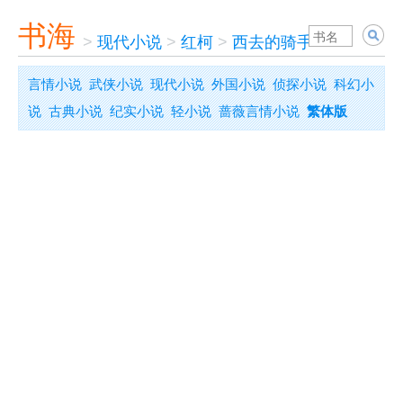
书海
>
现代小说
>
红柯
>
西去的骑手
言情小说
武侠小说
现代小说
外国小说
侦探小说
科幻小
说
古典小说
纪实小说
轻小说
蔷薇言情小说
繁体版