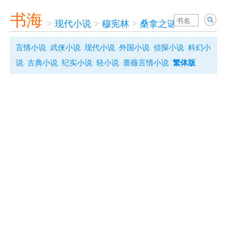
书海
>
现代小说
>
穆宪林
>
桑拿之谜
言情小说
武侠小说
现代小说
外国小说
侦探小说
科幻小
说
古典小说
纪实小说
轻小说
蔷薇言情小说
繁体版