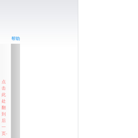
帮助
点
击
此
处
翻
到
后
一
页-