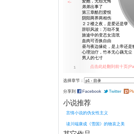
爱她，无怨无悔
<-
弟弟出事了
第三章酷烈爱恨
阴阳两界两相伤
２２楼之夜，是爱还是孽
辞职风波：万劫不复
旅途中的变态女流氓
血肉可否换自由
昼与夜边缘处，是上帝还是
心理治疗，竹本无心藕无尘
男人的七寸
点击此处翻到前十页(Pag
1
选择章节：
分享到
Facebook
Twitter
Pl
小说推荐
言情小说的伪女性主义
读川端康成《雪国》的物哀之美
其它作品