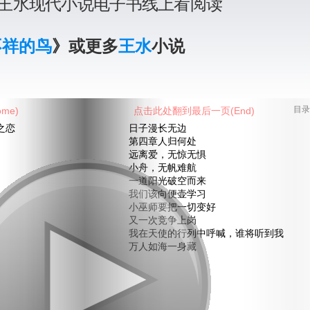
王水现代小说电子书线上看阅读
不祥的鸟
》或更多
王水
小说
me)
点击此处翻到最后一页(End)
目录
之恋
日子漫长无边
第四章人归何处
远离爱，无惊无惧
小舟，无帆难航
一道阳光破空而来
我们该向便壶学习
小巫师要把一切变好
又一次竞争上岗
我在天使的行列中呼喊，谁将听到我
万人如海一身藏