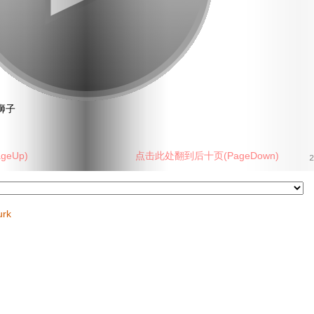
狮子
eUp)
点击此处翻到后十页(PageDown)
2
urk