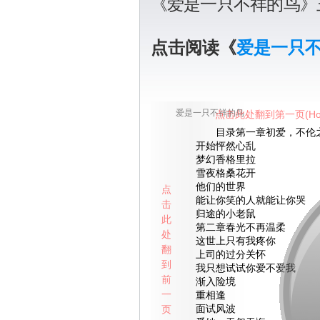
《爱是一只不祥的鸟》
点击阅读《
爱是一只
爱是一只不祥的鸟
点击此处翻到第一页(Ho
目录第一章初爱，不伦
开始怦然心乱
梦幻香格里拉
雪夜格桑花开
他们的世界
点
能让你笑的人就能让你哭
击
归途的小老鼠
此
第二章春光不再温柔
处
这世上只有我疼你
翻
上司的过分关怀
到
我只想试试你爱不爱我
前
渐入险境
一
重相逢
页
面试风波