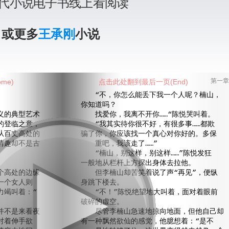
代小说电子书线上看阅读
》或更多
王承刚
小说
me)
点击此处翻到最后一页(End)
第一章
“不，你怎么能丢下我一个人呢？楠山，
你知道吗？
的典型艺术
找爱你，我离不开你……“陈悦哭叫着。
的登临之意，
“我其实待你很不好，有很多事……都欺
百丈高处的
骗了你，你应该找一个真心对你好的。多保
情趣却不是古
重吧，我该走了……”
“楠山，别这样，别这样……”陈悦发狂
一般地从栏杆上方探出身体去拉他。
高处的边缘
但李楠山却苦笑着说了声“再见”，便纵
一个女人则
身跳下楼去。
竭叫着：“
“不！”陈悦绝望地大叫着，面对着眼前
破碎的虚空。
不是来看夜
尽管李楠山急速地掠向地面，但他自己却
对着伸手欲
有一种飘然欲仙的感觉，他臆想着：“是不