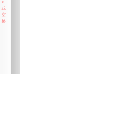
>
或
空
格