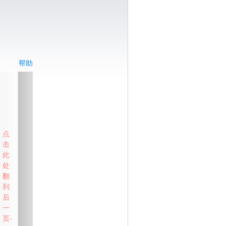
帮助
点
击
此
处
翻
到
后
一
页-