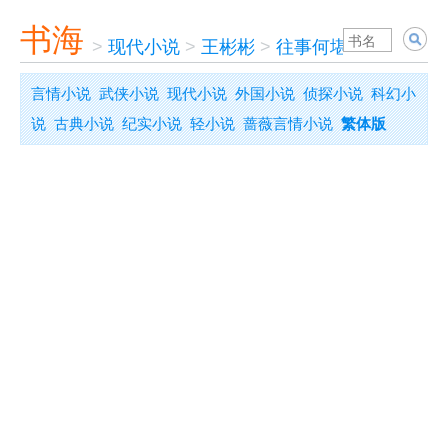
书海
>
现代小说
>
王彬彬
>
往事何堪哀
言情小说
武侠小说
现代小说
外国小说
侦探小说
科幻小
说
古典小说
纪实小说
轻小说
蔷薇言情小说
繁体版