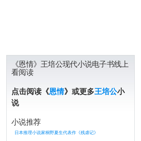
《恩情》王培公现代小说电子书线上
看阅读
点击阅读《
恩情
》或更多
王培公
小
说
小说推荐
日本推理小说家桐野夏生代表作《残虐记》