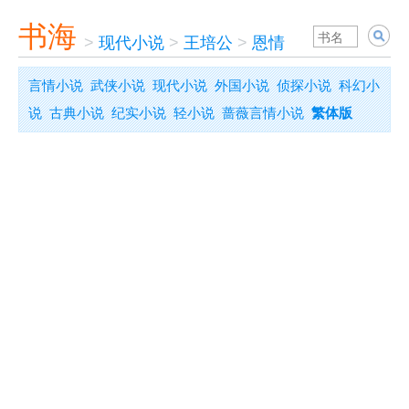
书海
>
现代小说
>
王培公
>
恩情
言情小说
武侠小说
现代小说
外国小说
侦探小说
科幻小
说
古典小说
纪实小说
轻小说
蔷薇言情小说
繁体版