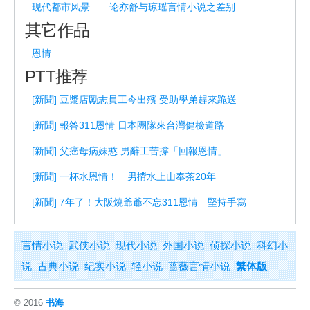
现代都市风景——论亦舒与琼瑶言情小说之差别
其它作品
恩情
PTT推荐
[新聞] 豆漿店勵志員工今出殯 受助學弟趕來跪送
[新聞] 報答311恩情 日本團隊來台灣健檢道路
[新聞] 父癌母病妹憨 男辭工苦撐「回報恩情」
[新聞] 一杯水恩情！ 男揹水上山奉茶20年
[新聞] 7年了！大阪燒爺爺不忘311恩情 堅持手寫
言情小说
武侠小说
现代小说
外国小说
侦探小说
科幻小
说
古典小说
纪实小说
轻小说
蔷薇言情小说
繁体版
© 2016
书海