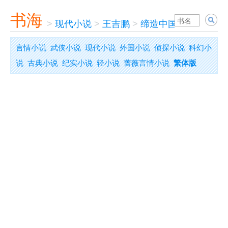
书海
>
现代小说
>
王吉鹏
>
缔造中国富豪：盛大
言情小说
武侠小说
现代小说
外国小说
侦探小说
科幻小
说
古典小说
纪实小说
轻小说
蔷薇言情小说
繁体版