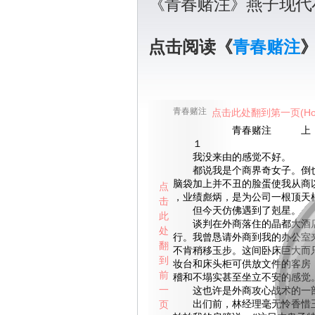
《青春赌注》燕子现代
点击阅读《
青春赌注
青春赌注
点击此处翻到第一页(Ho
青春赌注 上
１
我没来由的感觉不好。
都说我是个商界奇女子。倒也
脑袋加上并不丑的脸蛋使我从商
点
，业绩彪炳，是为公司一根顶天
击
但今天仿佛遇到了剋星。
此
谈判在外商落住的晶都大酒店
处
行。我曾恳请外商到我的办公室
翻
不肯稍移玉步。这间卧床巨大而
到
妆台和床头柜可供放文件的客房
前
稽和不塌实甚至坐立不安的感觉
一
这也许是外商攻心战术的一
页
出们前，林经理毫无怜香惜玉