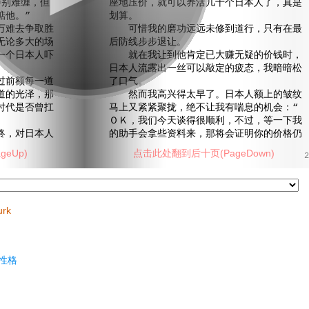
特别难缠，但
座地压价，就可以养活几十个日本人了，真是
掂他。”
划算。
难去争取胜
可惜我的磨功远远未修到道行，只有在最
无论多大的场
后防线步步退让。
一个日本人吓
就在我让到他肯定已大赚无疑的价钱时，
日本人流露出一丝可以敲定的疲态，我暗暗松
前额每一道
了口气。
道的光泽，那
然而我高兴得太早了。日本人额上的皱纹
时代是否曾扛
马上又紧紧聚拢，绝不让我有喘息的机会：“
ＯＫ，我们今天谈得很顺利，不过，等一下我
，对日本人
的助手会拿些资料来，那将会证明你的价格仍
eUp)
点击此处翻到后十页(PageDown)
2
urk
性格