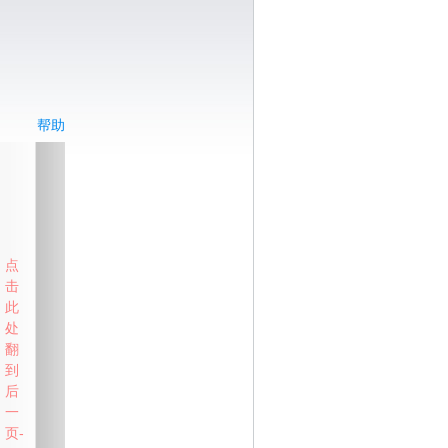
帮助
点
击
此
处
翻
到
后
一
页-