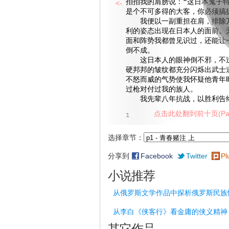
拍拍我的肩膀说：“这日本鬼子
<-
是个不可多得的大客，你必须搞
我便以一副重担在肩，排除万
利的姿态出现在日本人的面前。
面和阵势我都曾见识过，还能让
倒不成。
这日本人的眼神倒不邪，不过
硬邦邦的皱纹都充分闪烁出武士
不怒而威的气势使我怀疑他青年
过枪对付过我的族人。
我先辈八年抗战，以胜利告终
点击此处翻到前十页(Pag
1
选择章节：
分享到
Facebook
Twitter
Pl
小说推荐
从俄罗斯文学作品中探析俄罗斯民族
从李白《侠客行》看金庸的侠义精神
其它作品