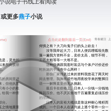
小说电子书线上看阅读
》或更多
燕子
小说
me)
点击此处翻到最后一页(End)
青春赌注 上
何惧之有？大刀向鬼子们的头上砍去！
没等我举起大刀，日本人便叽哩呱啦先数
落一遍我方资料不全，卖价太高，细节不明，
是，灵光的
工艺太粗等等一大堆不是。
以来所向披靡
这种伎俩跟我逛时装店与个体户讨价还价
柱。
时所施的手法有什么两样！
那份厂家传真过来的资料我曾花了两天时
的房间里进
间去整理。我胸有成竹地用夜校学来的蹩脚日
来，但他执意
语一一解释直至他无从挑剔。
只有小小的梳
最后卡在价格上。日本人一分钱一分钱地
，给我一种滑
跟我压价。他不厌其烦地千百遍重复必须压价
。
的理由。
部分。
日本人的富裕大概就是靠这种耐心堆积而
之情地重重
成的。一个日本人在谈判桌上逐个零件一分一