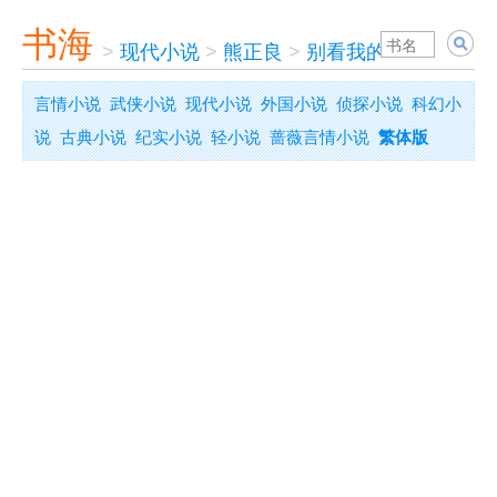
书海
>
现代小说
>
熊正良
>
别看我的脸
言情小说
武侠小说
现代小说
外国小说
侦探小说
科幻小
说
古典小说
纪实小说
轻小说
蔷薇言情小说
繁体版