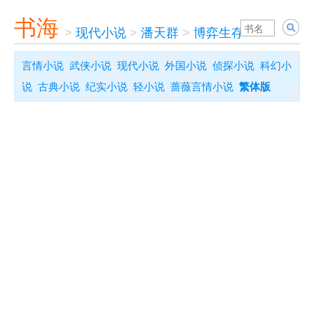
书海
>
现代小说
>
潘天群
>
博弈生存
言情小说
武侠小说
现代小说
外国小说
侦探小说
科幻小
说
古典小说
纪实小说
轻小说
蔷薇言情小说
繁体版