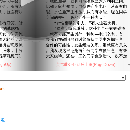
大学同学会。
、地区差异，就有可能蕴藏巨大的利润空间。
学会。所有人
比如大家都知道，电位差产生电压，从而有电
机，就连荷尔
能。水位差产生水压，从而有水能。现在同学
之间的差别，必然产生一种力……”
得好笑。所
“异性相吸的引力。”有人道破天机。
”的战略指
“肤浅，听我继续，这种力产生有效碰撞
亮女同学实施
，就有可能产生另外一种利——利润的利。如
作之轻浮，语
果我们在叙旧的同时能够从同学中发掘生意上
相机在现场抓
合作的可能性，发生经济关系，那就更有意义
。后来，十分
。我发现这里还是有部分同学在做生意，有钱
后果可想而知
大家赚嘛。还在打工的同学也别泄气，说不定
eUp)
点击此处翻到后十页(PageDown)
2
urk
情观