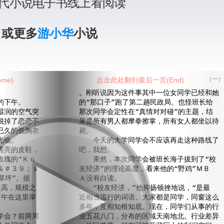
代小说电子书线上看阅读
》或更多
游小华
小说
me)
点击此处翻到最后一页(End)
（一）
。刚听说因为这件事其中一位女同学已经和她
的下午。
的“那口子”跑了第二趟民政局。也怪班长给
润的空气突
那次同学会定性在“真情对对碰”的主题，结
脱掉了恋恋不
果是所有男人都摩拳擦掌，所有女人都坐以待
已久的低胸衣
毙。
光临。
今天的大学同学会不应该再走这种路线了
亮的皮鞋，
吧，我想。
玫瑰的“Ｋｎ
果然，本次同学会被班长海子拔到了“校
＆＃３９；ｓ
友经济”的理论高度，看来他的“野鸡”ＭＢ
草坪”。据
Ａ没有白读。
之高，规模之
“校友经济，”他抑扬顿挫地说，“是最
下午在这里举
近相当流行的词语。大家都是同学，同窗这么
多年，互相知根知底。现在，同学们从事的行
会？前两周
业五花八门，分布的区域天南地北。行业差异