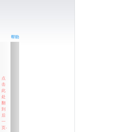
帮助
点
击
此
处
翻
到
后
一
页-