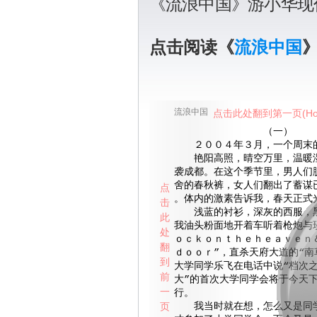
《流浪中国》游小华现
点击阅读《
流浪中国
流浪中国
点击此处翻到第一页(Ho
（一）
２００４年３月，一个周末
艳阳高照，晴空万里，温暖湿
袭成都。在这个季节里，男人们
舍的春秋裤，女人们翻出了蓄谋
点
。体内的激素告诉我，春天正式
击
浅蓝的衬衫，深灰的西服，黑
此
我油头粉面地开着车听着枪炮与
处
ｏｃｋｏｎｔｈｅｈｅａｖｅｎ
翻
ｄｏｏｒ”，直杀天府大道的“南
到
大学同学乐飞在电话中说“档次
前
大”的首次大学同学会将于今天
一
行。
页
我当时就在想，怎么又是同学