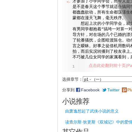
才参加了小学同学会，而今又是
<-
是不是春天这个季节就适合搞同
都蠢蠢欲动，所有生命都荡漾生
蒙都在漫天飞舞，毫无秩序。
想起上次的小学同学会，就觉
有男同学都抱着“搞垮一对算一对
导方针，对在场的几个已婚的漂
了轮番骚扰，企图暗渡陈仓。动
言之暧昧。好事之徒借机用数码
拍，而后实况转播到了校友录上
不巧被几位女同学的家属看到，
点击此处翻到前十页(Pag
1
选择章节：
分享到
Facebook
Twitter
Pl
小说推荐
由萧逸想起了武侠小说的意义
读查尔斯·狄更斯《双城记》中的爱
其它作品