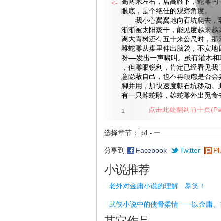
高两米左右，居高临下，蛇雕的
<-
眼底，是个绝佳的观察角度。
我小心翼翼地向石坑爬去，乳
渐渐被太阳蒸干，能见度越来越
离大青树还有五十来公尺时，那
雌蛇雕从巢里伸出脑袋，不安地
呀——发出一声啸叫。虽有灌木和
，但雕眼锐利，肯定已经看见我
意隐蔽自己，也不再顾虑是否会
脚并用，加快速度朝石坑移动。
有一只雌蛇雕，雄蛇雕外出觅食
点击此处翻到前十页(Pag
1
选择章节：
分享到
Facebook
Twitter
Pl
小说推荐
老外对金庸小说的理解 暴笑！
武侠小说中的侠骨柔情——以金庸、
其它作品