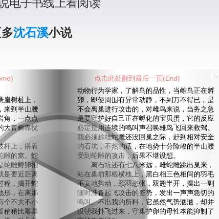
说电子书线上看阅读
更多
沈石溪
小说
me)
点击此处翻到最后一页(End)
一
动物行为学家，了解鸟的品性，当雌鸟正在孵
崖树桩上，
卵，即使周围有异常动静，不到万不得已，是
，来到半山腰
不会离巢进行攻击的，对雌鸟来说，当务之急
岩角，一点点
是要守护好自己正在孵化的宝贝蛋，它的反应
的大青树靠拢
必定是用连续的鸣叫声召唤雄鸟飞回来救驾。
我必须趁雄蛇雕还没回巢之际，赶到相对安全
杆上，搭着
的石坑，不然的话，在地势十分险峻的半山腰
蛇雕的窝。蛇
受到蛇雕的攻击，后果不堪设想。
是蛇雕孵卵抱
离石坑还有七八米远，雌蛇雕跳出巢来，
就是要近距离
站在巢前那根横枝上，黑白相三色相间的羽毛
过程，揭开蛇
不安地抖动，颈羽恣张，双翅半开，摆出一副
地形，在离那
随时准备起飞攻击的姿势，发出一声声急切的
有个不大不小
鸣叫。不出我的所料，它虽然气势汹汹，却并
置稍稍比雕巢
没朝我扑飞过来，守巢护卵的母性本能抑制了