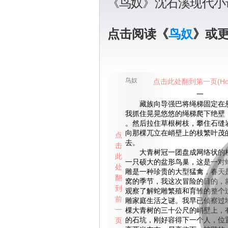
《鸟奴》沈石溪现代小
点击阅读《
鸟奴
》或
鸟奴
点击此处翻到第一页(Ho
一
藏族向导强巴将绳梯固定在悬
我抓住晃晃悠悠的绳梯爬下绝壁
。然后拉住草根树枝，攀住石缝
向那棵兀立在峭壁上的枝繁叶茂
点
去。
击
大青树冠一团盘成网络状的枝
此
一只硕大的盆形鸟巢，这是一对
处
雕是一种珍贵的大型猛禽，春天
翻
窝的季节，我这次冒险的目的，
到
观察了解蛇雕繁殖和育雏的整个
前
雕家庭生活之谜。我早已侦察过
一
棵大青树的三十公尺的峭壁上，
页
的石坑，刚好容得下一个人，位