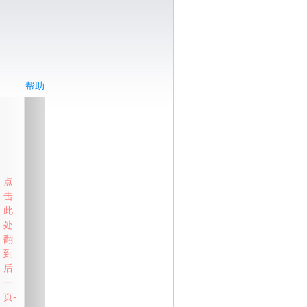
帮助
点
击
此
处
翻
到
后
一
页-