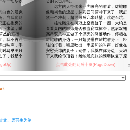
一举一动尽收
它的攻击冲动。
远方的天空传来一声嘹亮的雕啸，雄蛇雕
白色的晨岚
像颗褐色的流星，从彩云间俯冲下来了，我赶
高。当我爬到
紧一个冲刺，超过最后几米峭壁，跳进石坑。
只正在抱窝的
雄蛇雕先在树冠上空盘旋了一圈，大约是
四下张望，呦
查看巢内的雕卵是否被盗窃或掠夺，然后双翅
草丛的遮挡
高吊双爪神直做了个漂亮的降落动作，停栖在
了。我不再注
雌蛇雕的身边，一只翅膀搭在雌蛇雕身上，轻
弄出响声，手
轻拍打着，嘴里吐出一串柔和的叫声，好像在
此时鸟巢里只
安慰受惊的妻子：别伯，我就在你身边，天坍
去了，我是个
下来我给你顶着！雌蛇雕恣张的颈羽恢复了原
eUp)
点击此处翻到后十页(PageDown)
2
urk
古龙、梁羽生为例