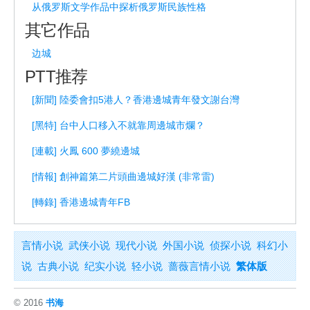
从俄罗斯文学作品中探析俄罗斯民族性格
其它作品
边城
PTT推荐
[新聞] 陸委會扣5港人？香港邊城青年發文謝台灣
[黑特] 台中人口移入不就靠周邊城市爛？
[連載] 火鳳 600 夢繞邊城
[情報] 創神篇第二片頭曲邊城好漢 (非常雷)
[轉錄] 香港邊城青年FB
言情小说
武侠小说
现代小说
外国小说
侦探小说
科幻小
说
古典小说
纪实小说
轻小说
蔷薇言情小说
繁体版
© 2016
书海