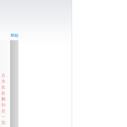
帮助
点
击
此
处
翻
到
后
一
页-