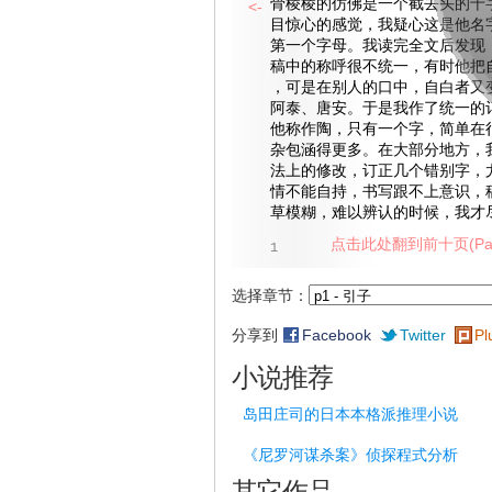
骨棱棱的仿佛是一个截去头的十
<-
目惊心的感觉，我疑心这是他名
第一个字母。我读完全文后发现
稿中的称呼很不统一，有时他把
，可是在别人的口中，自白者又
阿泰、唐安。于是我作了统一的
他称作陶，只有一个字，简单在
杂包涵得更多。在大部分地方，
法上的修改，订正几个错别字，
情不能自持，书写跟不上意识，
草模糊，难以辨认的时候，我才
点击此处翻到前十页(Pag
1
选择章节：
分享到
Facebook
Twitter
Pl
小说推荐
岛田庄司的日本本格派推理小说
《尼罗河谋杀案》侦探程式分析
其它作品