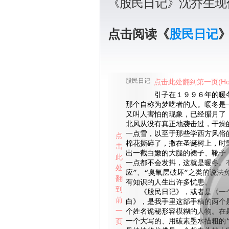
《股民日记》沈乔生现
点击阅读《
股民日记
股民日记
点击此处翻到第一页(Ho
引子在１９９６年的暖冬
那个自称为梦呓者的人。暖冬是
又叫人害怕的现象，已经腊月了
北风从没有真正地袭击过，干燥
一点雪，以至于那些学西方风俗
点
棉花撕碎了，撒在圣诞树上，时
击
出一截白嫩的大腿的裙子、靴子
此
一点都不会发抖，这就是暖冬。
处
应”、“臭氧层破坏”之类的说法
翻
有知识的人生出许多忧患。
到
《股民日记》，或者是《一个
前
白》，是我手里这部手稿的两个
一
个姓名诡秘形容模糊的人物。在
页
一个大写的、用碳素墨水描粗的“