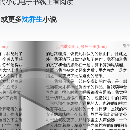
代小说电子书线上看阅读
》或更多
沈乔生
小说
me)
点击此处翻到最后一页(End)
引子
，我见到了
的思路理清、恢复到我认为的原面目。除此之
一个叫人困惑
外，我还情不自禁地参加了创作，我不知道我
，你却记得西
的文字和他的掺杂在一起，算不算狗尾续貂。
的大地上没有
然而当我也被煽动起来之后，手之舞之，足之
的人不得不把
蹈之，就变成了无法避免的结果。
髦女郎穿着露
我相信这是一部狂妄虚幻的作品，是一部
，伫立街头，
包涵着天才和神经质因子的作品。当我读毕合
有关“温室效
卷之后，很长时间内呼吸都没有通畅，我觉得
免不了要叫
这一切都是虚假不真实的，包括我手中的书稿
，包括那个在鸡鸣寺遇见的人。也许他们根本
梦呓者的自
没有存在过，只是我的一个白日梦，是我的不
题目。作者是
安分的思绪的一个影子。然而等我走进证券公
题目的下面有
司想法就改变了。那时候里面人声鼎沸，一个
Ｔ”字，瘦
个人涨红着脸，精彩的亮光像蛇在他们的眼睛