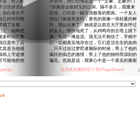
字架，给人触
中游动，他们仿佛走进一个“芝麻、芝麻开门
字汉语拼音的
”的藏着金银财宝的山洞。隔不多久，我重来
，自白者在手
此地，已经是一幅冷清败落的图画。一个女人
自己叫作阿陶
缩在门角落里发抖，黄色的股像一张枯萎的树
变成了水童、
叶，我认出来了，她就是以前在大厅里欢呼过
订正，始终把
的女人。很快地死了，从鸡鸣寺的古塔上跳下
很多时候比复
来，化成一滩血泥。我无法不相信了，手稿中
我仅是作了语
的一切都真实地存在过，它们是活生生的血肉
尤其是当他感
，只不过掠过梦呓者脑际的时候，带上了他的
稿纸上字迹潦
疯狂的病态的激情，带上了他的独特而深刻的
尽可能地把他
偏见。也就是说，我掌心中是一个真实的撕裂
eUp)
点击此处翻到后十页(PageDown)
2
urk