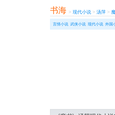
书海
>
现代小说
>
汤萍
>
言情小说
武侠小说
现代小说
外国