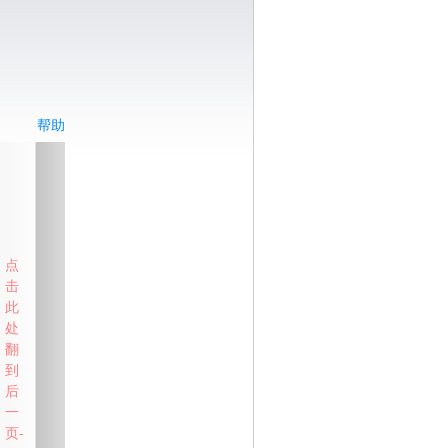
帮助
点
击
此
处
翻
到
后
一
页-