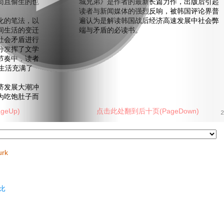
苟且偷生的也
城兄弟》是作者的最新长篇力作，出版后引起
读者与新闻媒体的强烈反响，被韩国评论界普
的笔法，以
遍认为是解读韩国战后经济高速发展中社会弊
间生活的变迁
端与矛盾的必读书。
社会矛盾进行
分发挥了文学
节奏中，读者
生活充满了
发展大潮冲
为吃饱肚子而
eUp)
点击此处翻到后十页(PageDown)
2
urk
比