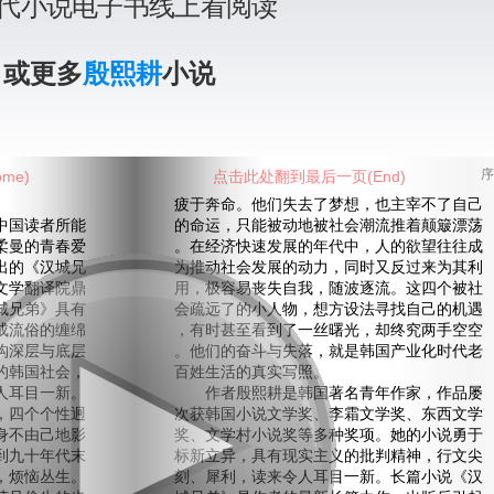
代小说电子书线上看阅读
》或更多
殷熙耕
小说
me)
点击此处翻到最后一页(End)
序
疲于奔命。他们失去了梦想，也主宰不了自己
国读者所能
的命运，只能被动地被社会潮流推着颠簸漂荡
柔曼的青春爱
。在经济快速发展的年代中，人的欲望往往成
出的《汉城兄
为推动社会发展的动力，同时又反过来为其利
文学翻译院鼎
用，极容易丧失自我，随波逐流。这四个被社
城兄弟》具有
会疏远了的小人物，想方设法寻找自己的机遇
成流俗的缠绵
，有时甚至看到了一丝曙光，却终究两手空空
构深层与底层
。他们的奋斗与失落，就是韩国产业化时代老
的韩国社会，
百姓生活的真实写照。
人耳目一新。
作者殷熙耕是韩国著名青年作家，作品屡
四个个性迥
次获韩国小说文学奖、李霜文学奖、东西文学
身不由己地影
奖、文学村小说奖等多种奖项。她的小说勇于
到九十年代末
标新立异，具有现实主义的批判精神，行文尖
，烦恼丛生。
刻、犀利，读来令人耳目一新。长篇小说《汉