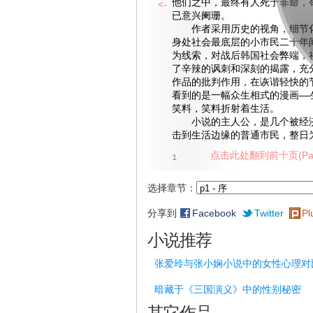
他们之中，最终有人死于非命，
<-
已意兴阑珊。
作者采用历史的视角，细节化
身处社会最底层的小市民二十年
为线索，对战后韩国社会弊端，
了辛辣的讽刺和深刻的揭露，充
作品的批判作用，在诙谐轻快的
看到的是一幅众生相式的漫画——
笑料，笑料折射着生活。
小说的主人公，是几个被经济
击到生活边缘的普通市民，整日
点击此处翻到前十页(Pag
1
选择章节：
分享到
Facebook
Twitter
Pl
小说推荐
张爱玲与张小娴小说中的女性心理对
暗藏于《三国演义》中的性别秘密
其它作品