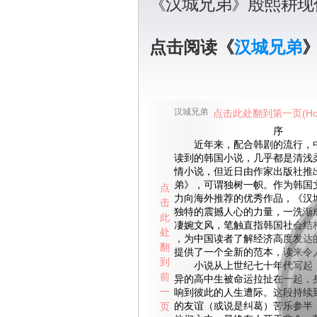
《汉城兄弟》殷熙耕现
点击阅读《
汉城兄弟
汉城兄弟
点击此处翻到第一页(Ho
序
近年来，配合韩剧的流行，中
读到的韩国小说，几乎都是清浅
情小说，但近日由作家出版社推
弟》，可谓独树一帜。作为韩国
点
力向海外推荐的优秀作品，《汉
击
独特的震撼人心的力量，一洗渐
此
凄婉文风，笔触直指韩国社会结
处
，为中国读者了解经济高度发达
翻
提供了一个全新的范本，读来令
到
小说从上世纪七十年代写起，
前
异的高中生被命运拉扯在一起，
一
响到彼此的人生遭际。这段持续
页
的友谊（或说是纠葛）苦乐参半