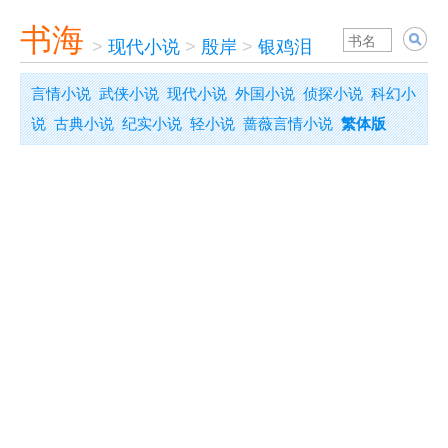
书海
>
现代小说
>
殷岸
>
银鸡泪
言情小说
武侠小说
现代小说
外国小说
侦探小说
科幻小
说
古典小说
纪实小说
轻小说
蔷薇言情小说
繁体版