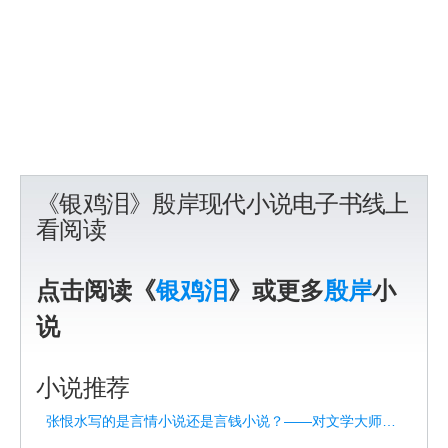
《银鸡泪》殷岸现代小说电子书线上
看阅读
点击阅读《
银鸡泪
》或更多
殷岸
小
说
小说推荐
张恨水写的是言情小说还是言钱小说？——对文学大师的重新解读