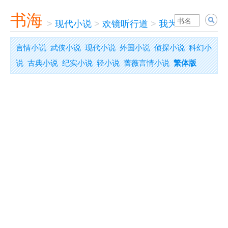
书海
>
现代小说
>
欢镜听行道
>
我为死囚写遗书
言情小说
武侠小说
现代小说
外国小说
侦探小说
科幻小
说
古典小说
纪实小说
轻小说
蔷薇言情小说
繁体版