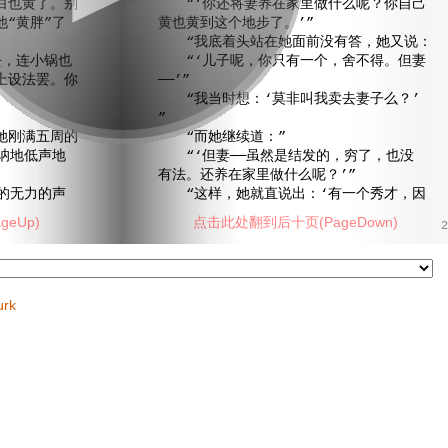
白也黄了。别
“‘你还将妻养在家里做什么呢？你自己
“黄胖”了
黄也黄到这个地步了。’”
“我底着头站在她面前没有答，她又说：
，连小锅也
“‘儿子呢，你只有一个，舍不得。但妻
上设法罢。你
──’”
“我当时想：‘莫非叫我卖去妻子么？’
”
刚满五周的
“而她继续道：”
讷地低声地
“‘但妻──虽然是结发的，穷了，也没
有法。还养在家里做什么呢？’”
的无力的声
“这样，她就直说出：‘有一个秀才，因
eUp)
点击此处翻到后十页(PageDown)
2
urk