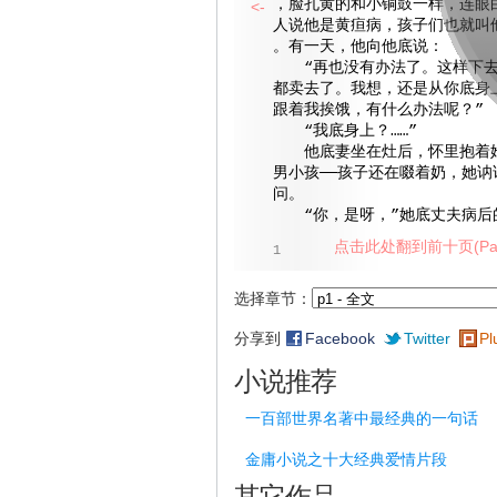
，脸孔黄的和小铜鼓一样，连眼
<-
人说他是黄疸病，孩子们也就叫他
。有一天，他向他底说：
“再也没有办法了。这样下去
都卖去了。我想，还是从你底身
跟着我挨饿，有什么办法呢？”
“我底身上？……”
他底妻坐在灶后，怀里抱着她
男小孩──孩子还在啜着奶，她讷
问。
“你，是呀，”她底丈夫病后
点击此处翻到前十页(Pag
1
选择章节：
分享到
Facebook
Twitter
Pl
小说推荐
一百部世界名著中最经典的一句话
金庸小说之十大经典爱情片段
其它作品