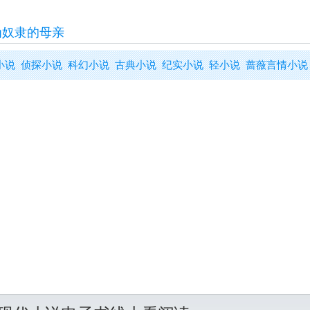
为奴隶的母亲
小说
侦探小说
科幻小说
古典小说
纪实小说
轻小说
蔷薇言情小说