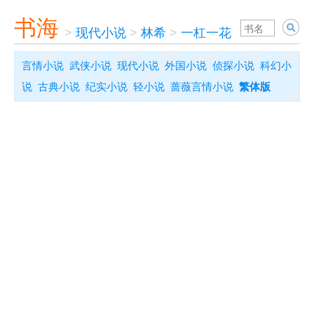
书海
>
现代小说
>
林希
>
一杠一花
言情小说
武侠小说
现代小说
外国小说
侦探小说
科幻小
说
古典小说
纪实小说
轻小说
蔷薇言情小说
繁体版