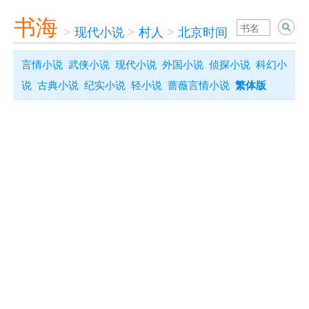
书海
>
现代小说
>
村人
>
北京时间
言情小说
武侠小说
现代小说
外国小说
侦探小说
科幻小
说
古典小说
纪实小说
轻小说
蔷薇言情小说
繁体版