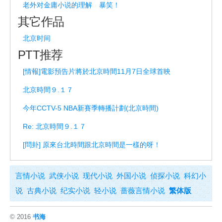
老外对金庸小说的理解 暴笑！
其它作品
北京时间
PTT推荐
[情報]電影預告片將於北京時間11月7日全球首映
北京時間９.１７
今年CCTV-5 NBA新賽季轉播計劃(北京時間)
Re: 北京時間９.１７
[問卦] 原來台北時間跟北京時間是一樣的呀！
言情小说
武侠小说
现代小说
外国小说
侦探小说
科幻小
说
古典小说
纪实小说
轻小说
蔷薇言情小说
繁体版
© 2016
书海