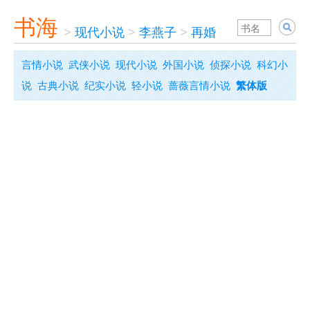
书海
>
现代小说
>
李燕子
>
再婚
言情小说
武侠小说
现代小说
外国小说
侦探小说
科幻小
说
古典小说
纪实小说
轻小说
蔷薇言情小说
繁体版