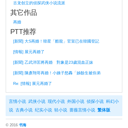
古龙创立的侦探武侠小说流派
其它作品
再婚
PTT推荐
[新聞] 大S再婚！韓星「酷龍」官宣已在韓國登記
[情報] 展元再婚了
[新聞] 乙武洋匡將再婚 對象是23歲混血正妹
[新聞] 陳彥翔哥再婚！小姨子怒轟「姊餘生被你弟
Re: [情報] 展元再婚了
言情小说
武侠小说
现代小说
外国小说
侦探小说
科幻小
说
古典小说
纪实小说
轻小说
蔷薇言情小说
繁体版
© 2016
书海