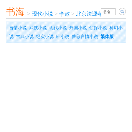
书海
>
现代小说
>
李敖
>
北京法源寺
言情小说
武侠小说
现代小说
外国小说
侦探小说
科幻小
说
古典小说
纪实小说
轻小说
蔷薇言情小说
繁体版