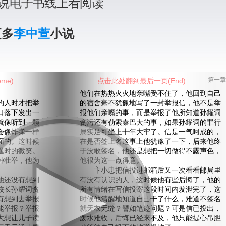
说电子书线上看阅读
更多
李中萱
小说
me)
点击此处翻到最后一页(End)
第一章
他们在热热火火地亲嘴受不住了，他回到自己
人时才把举
的宿舍毫不犹豫地写了一封举报信，他不是举
口落下发出一
报他们亲嘴的事，而是举报了他所知道孙耀词
就像听到一颗
贪污还有勒索秦巴大的事，如果孙耀词的罪行
会像炸弹一样
属实足可坐上十年大牢了。信是一气呵成的，
面的。这时候
在是否签上名这事上他犹豫了一下，后来他终
逞时的微笑。
于没敢签名，他还是想把一切做得不露声色，
种壮举，他为
他很为这一点得意。
卞小忠把信投进邮箱后又一次看看邮局里
还没有想到
有没有认识的人，这时候他有些后悔了，他的
校长孙耀词贪
所有情绪在写信投寄这段时间内发泄完了，这
有想到去举报
时候他清醒地知道自己干了什么，难道不签名
能举报？举报
就天衣无缝？譬如笔迹问题？可是信已投出，
大想让儿子读
泼水难收，后悔已经来不及，他只能提心吊胆