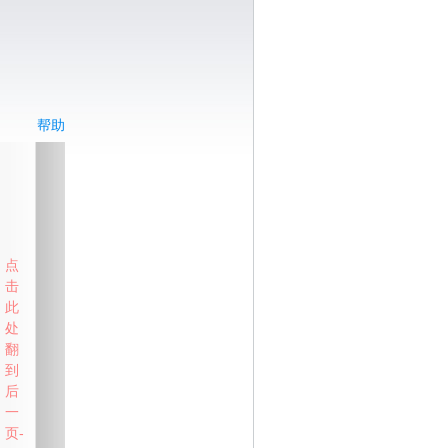
帮助
点
击
此
处
翻
到
后
一
页-