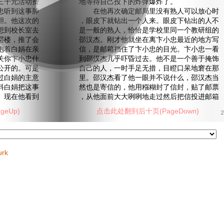
三千元活动费
地等待自己投下的炸弹爆炸了。
忠听到这事肺
在他再次确定邮局里没有熟人可以放心时
胆。他这次的
，眼皮下就钻出一个人来。眼皮下钻出的人不
想到校长室去
是一般的熟人，恰恰是学校里同一个教研组的
层楼，推了会
邵汉杰。刚才他就坐在离卞小忠最近的地方写
抱着白娟在亲
信，是邮箱挡住了卞小忠的目光。卞小忠一看
关你卞小忠什
到邵汉杰几乎吓昏过去。他不是一个善于掩饰
公开的。可是
自己的人，一时手足无措，目瞪口呆地窘在那
过白娟的主意
里。邵汉杰看了他一眼并不说什么，邵汉杰当
料白娟把这事
然也是寄信的，他用糨糊封了信封，贴了邮票
。现在他看到
，从他面前大大咧咧地走过然后把信投进邮箱
eUp)
点击此处翻到后十页(PageDown)
2
urk