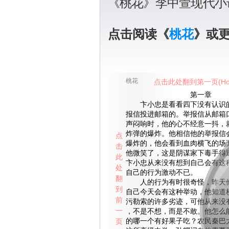
《桃花》李中萱现代小
点击阅读《
桃花
》或
桃花
点击此处翻到第一页(Ho
第一章
卞小忠是看看四下没有认识的
报信投进邮箱的。举报信从邮箱
声闷响时，他的心不经意一抖，
炸弹的爆炸。他相信他的举报信
点
爆炸的，他会看到血肉横飞的场
击
他微笑了，这是阴谋家下毒手得
此
卞小忠从来没有想到自己会有这
处
自己的行为激动不已。
翻
人的行为有时很奇怪，昨天他
到
自己今天会有这种举动，他知道
前
污勒索的许多劣迹，可他从来没
一
，不是不想，而是不敢。他怎么
页
的哪一个有好果子吃？农民秦巴