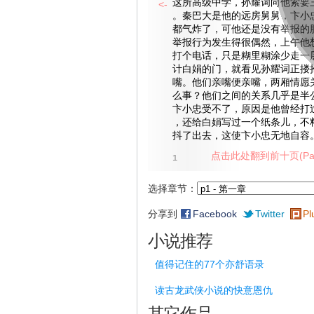
这所高级中学，孙耀词向他索要
<-
。秦巴大是他的远房舅舅，卞小
都气炸了，可他还是没有举报的
举报行为发生得很偶然，上午他
打个电话，只是糊里糊涂少走一
计白娟的门，就看见孙耀词正搂
嘴。他们亲嘴便亲嘴，两厢情愿
么事？他们之间的关系几乎是半
卞小忠受不了，原因是他曾经打
，还给白娟写过一个纸条儿，不
抖了出去，这使卞小忠无地自容
点击此处翻到前十页(Pag
1
选择章节：
分享到
Facebook
Twitter
Pl
小说推荐
值得记住的77个亦舒语录
读古龙武侠小说的快意恩仇
其它作品