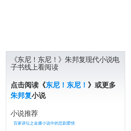
《东尼！东尼！》朱邦复现代小说电
子书线上看阅读
点击阅读《
东尼！东尼！
》或更多
朱邦复
小说
小说推荐
百家讲坛之金庸小说中的悲剧爱情