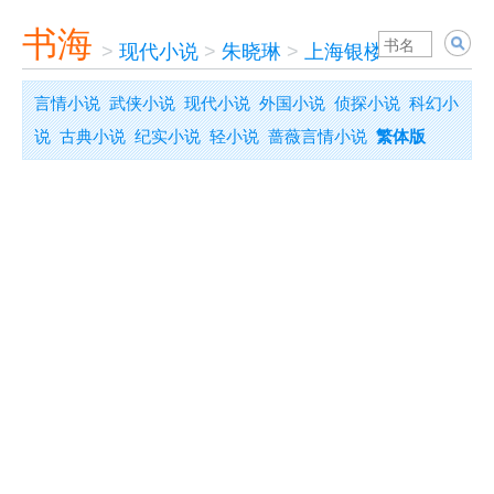
书海
>
现代小说
>
朱晓琳
>
上海银楼
言情小说
武侠小说
现代小说
外国小说
侦探小说
科幻小
说
古典小说
纪实小说
轻小说
蔷薇言情小说
繁体版