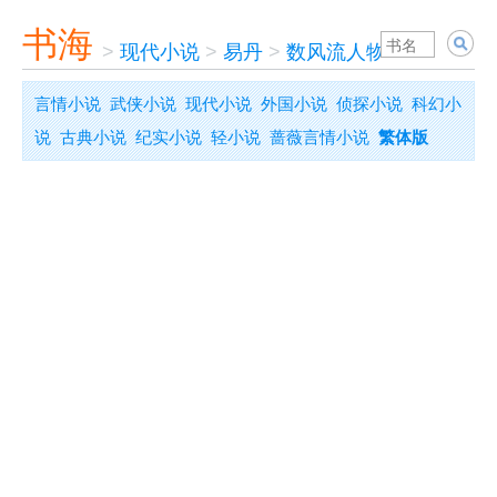
书海
>
现代小说
>
易丹
>
数风流人物
言情小说
武侠小说
现代小说
外国小说
侦探小说
科幻小
说
古典小说
纪实小说
轻小说
蔷薇言情小说
繁体版