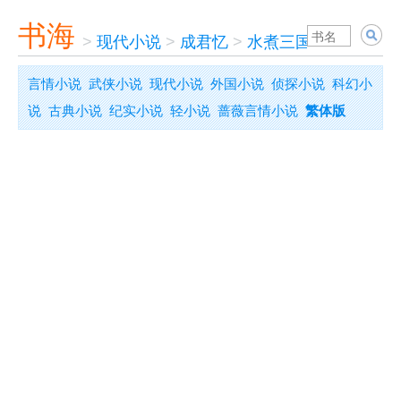
书海
>
现代小说
>
成君忆
>
水煮三国
言情小说
武侠小说
现代小说
外国小说
侦探小说
科幻小
说
古典小说
纪实小说
轻小说
蔷薇言情小说
繁体版