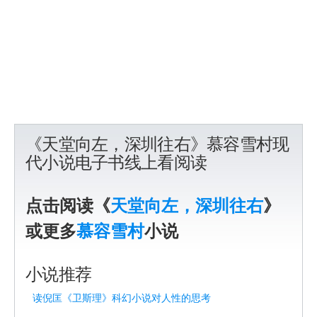
《天堂向左，深圳往右》慕容雪村现
代小说电子书线上看阅读
点击阅读《
天堂向左，深圳往右
》
或更多
慕容雪村
小说
小说推荐
读倪匡《卫斯理》科幻小说对人性的思考