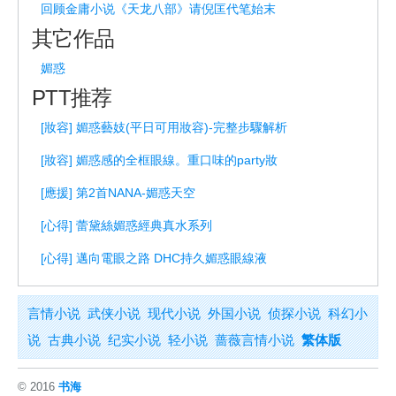
回顾金庸小说《天龙八部》请倪匡代笔始末
其它作品
媚惑
PTT推荐
[妝容] 媚惑藝妓(平日可用妝容)-完整步驟解析
[妝容] 媚惑感的全框眼線。重口味的party妝
[應援] 第2首NANA-媚惑天空
[心得] 蕾黛絲媚惑經典真水系列
[心得] 邁向電眼之路 DHC持久媚惑眼線液
言情小说
武侠小说
现代小说
外国小说
侦探小说
科幻小
说
古典小说
纪实小说
轻小说
蔷薇言情小说
繁体版
© 2016
书海