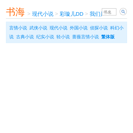
书海
>
现代小说
>
彩璇儿DD
>
我们是SUPER JU
言情小说
武侠小说
现代小说
外国小说
侦探小说
科幻小
说
古典小说
纪实小说
轻小说
蔷薇言情小说
繁体版