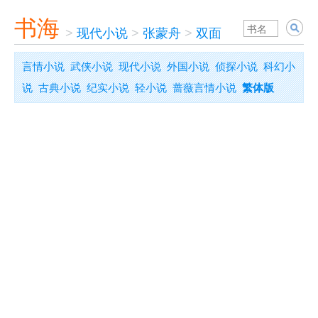
书海
>
现代小说
>
张蒙舟
>
双面
言情小说
武侠小说
现代小说
外国小说
侦探小说
科幻小
说
古典小说
纪实小说
轻小说
蔷薇言情小说
繁体版