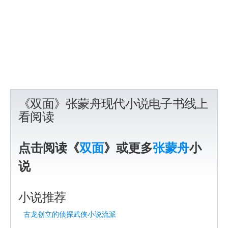
《双面》张蒙舟现代小说电子书线上
看阅读
点击阅读《
双面
》或更多
张蒙舟
小
说
小说推荐
古龙创立的侦探武侠小说流派