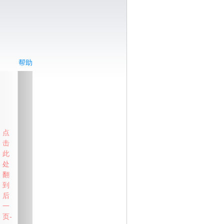
帮助
点
击
此
处
翻
到
后
一
页-