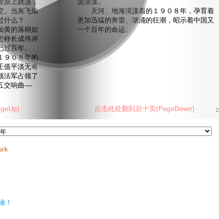
雪原上跳荡，
波滉漾。
空。当灰飞烟
天河、地海滉漾着的１９０８年，孕育着
过什么？
更加迅猛的奔雷、汹涌的狂潮，昭示着中国又
黄的落桐如
一个百年的命运。
怎样长成伟岸
已过百年。
９０８年的
正值平淡无奇
领法军占领了
交响曲——
eUp)
点击此处翻到后十页(PageDown)
2
urk
涂！