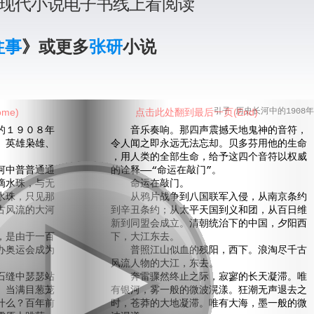
研现代小说电子书线上看阅读
往事
》或更多
张研
小说
me)
点击此处翻到最后一页(End)
引子 历史长河中的1908年
９０８年
音乐奏响。那四声震撼天地鬼神的音符，
、英雄枭雄、
令人闻之即永远无法忘却。贝多芬用他的生命
，用人类的全部生命，给予这四个音符以权威
中普普通通
的诠释——“命运在敲门”。
滴水珠，与无
命运在敲门。
水珠，只见那
从鸦片战争到八国联军入侵，从南京条约
古风流的大河
到辛丑条约；从太平天国到义和团，从百日维
新到同盟会成立。清朝统治下的中国，夕阳西
是由于一百
下，大江东去。
办奥运会成为
普照江山似血的残阳，西下。浪淘尽千古
风流人物的大江，东去。
缝中瑟瑟站
奔雷骤然终止之际，寂寥的长天凝滞。唯
。当满目葱茏
有银河，雾一般的微波滉漾。狂潮无声退去之
什么？百年前
时，苍莽的大地凝滞。唯有大海，墨一般的微