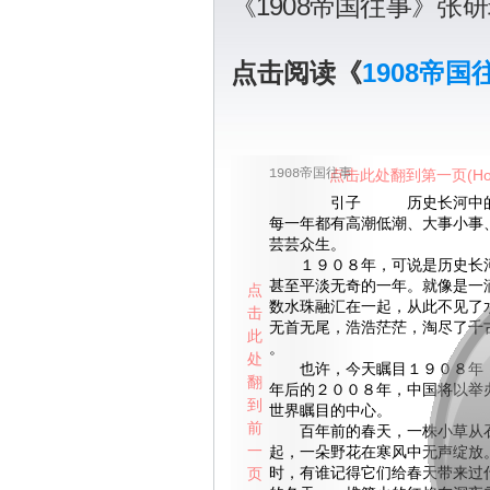
《1908帝国往事》张
点击阅读《
1908帝国
1908帝国往事
点击此处翻到第一页(Ho
引子 历史长河中的１
每一年都有高潮低潮、大事小事
芸芸众生。
１９０８年，可说是历史长河
甚至平淡无奇的一年。就像是一
点
数水珠融汇在一起，从此不见了
击
无首无尾，浩浩茫茫，淘尽了千
此
。
处
也许，今天瞩目１９０８年，
翻
年后的２００８年，中国将以举
到
世界瞩目的中心。
前
百年前的春天，一株小草从石
一
起，一朵野花在寒风中无声绽放
页
时，有谁记得它们给春天带来过