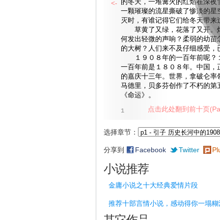
的冬天，一堆篝火的红焰在深夜
<-
一颗璀璨的流星撕破了惨淡的星
灭时，有谁记得它们给冬天带来
草黄了又绿，花落了又开。灿
何发出轻微的声响？柔弱的幼苗
的大树？人们来不及仔细感受，
１９０８年的一百年前呢？１
一百年前是１８０８年。中国，
的嘉庆十三年。世界，拿破仑率
马德里，贝多芬创作了不朽的第五
《命运》。
点击此处翻到前十页(Pag
1
选择章节：
分享到
Facebook
Twitter
Pl
小说推荐
金庸小说之十大经典爱情片段
推荐十部言情小说，感动得你一塌糊
其它作品