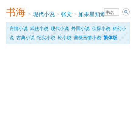
书海
>
现代小说
>
张文
>
如果星知道
言情小说
武侠小说
现代小说
外国小说
侦探小说
科幻小
说
古典小说
纪实小说
轻小说
蔷薇言情小说
繁体版