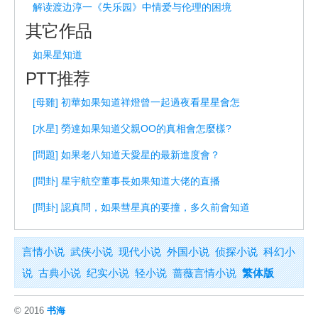
解读渡边淳一《失乐园》中情爱与伦理的困境
其它作品
如果星知道
PTT推荐
[母雞] 初華如果知道祥燈曾一起過夜看星星會怎
[水星] 勞達如果知道父親OO的真相會怎麼樣?
[問題] 如果老八知道天愛星的最新進度會？
[問卦] 星宇航空董事長如果知道大佬的直播
[問卦] 認真問，如果彗星真的要撞，多久前會知道
言情小说
武侠小说
现代小说
外国小说
侦探小说
科幻小
说
古典小说
纪实小说
轻小说
蔷薇言情小说
繁体版
© 2016
书海