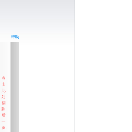
帮助
点
击
此
处
翻
到
后
一
页-