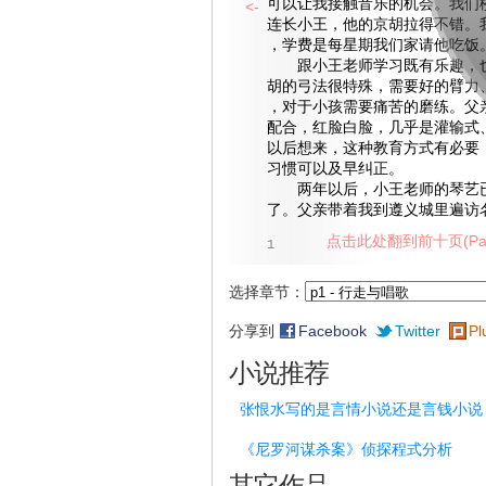
可以让我接触音乐的机会。我们
<-
连长小王，他的京胡拉得不错。
，学费是每星期我们家请他吃饭
跟小王老师学习既有乐趣，也
胡的弓法很特殊，需要好的臂力
，对于小孩需要痛苦的磨练。父
配合，红脸白脸，几乎是灌输式
以后想来，这种教育方式有必要
习惯可以及早纠正。
两年以后，小王老师的琴艺已
了。父亲带着我到遵义城里遍访
点击此处翻到前十页(Pag
1
选择章节：
分享到
Facebook
Twitter
Pl
小说推荐
张恨水写的是言情小说还是言钱小说
《尼罗河谋杀案》侦探程式分析
其它作品