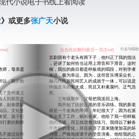
现代小说电子书线上看阅读
歌
》或更多
张广天
小说
me)
点击此处翻到最后一页(End)
行走与唱歌
京剧团有个老头有两下子，他纠正了我的指法
，还讲了如何恰当运用上滑音和下滑音。这时
师，母亲是
候，我拉的曲目都是样板戏的唱段，对初学者
来说，极为幸运。因为，这些音乐博采众长，
以，我岁数
融几代民族民间艺人的成就于一体，可以说是
中国音乐的集大成，而且又朴素腐约、正气浩
了贵州遵义
然。
海人到那里支
三年级那年，父母把我送回上海。
够，副食匮缺
我开始了比较正规的音乐训练。我的新老
制品。文化生
师是一个名角的琴师，年纪很大了，因为右派
奢望。孩子们
言论丢了工作，赋闲在家。他给了我一些样板
和打磨的鹅卵
戏的总谱，用五线谱教我练习。我得以了解各
个声部的变化，并且摈弃了原来随便加花的坏
不放过任何
习惯，严格地按谱子的垫音演奏。他给我的总