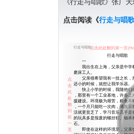
《行走与唱歌》张广天
点击阅读《
行走与唱
行走与唱歌
点击此处翻到第一页(Ho
行走与唱歌
一
我出生在上海，父亲是中学教
磨床工人。
父亲很希望我有一技之长，所
点
还小的时候，就想让我学乐器。
击
快上小学的时候，我随他们去
此
，那里有一个工业基地，许多上
处
援建设。环境极为艰苦，粮食不
翻
，一个月只能吃一次肉，两次豆
到
活就更贫乏了，学习音乐几乎是
前
的玩具多是报废的螺丝钉、轴承
一
石。
页
即使在这样的环境里，父亲也