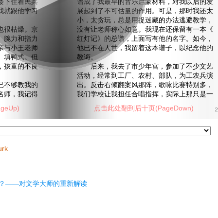
楼下住着民兵
谱成了我最早的音乐启蒙材料，对我以后的发
我就跟他学习
展起到了不可估量的作用。可是，那时我还太
。
小，太贪玩，总是用捉迷藏的办法逃避教学，
很枯燥。京
没有让老师称心如意。我现在还保留有一本《
、腕力和指力
红灯记》的总谱，上面写有他的名字。如今，
亲与小王老师
他已不在人世，我留着这本谱子，以纪念他的
、填鸭式。但
教诲。
，孩童的不良
后来，我去了市少年宫，参加了不少文艺
活动，经常到工厂、农村、部队，为工农兵演
不够教我的
出。反击右倾翻案风那阵，歌咏比赛特别多，
名师，我记得
我们学校让我担任合唱指挥，实际上那只是一
eUp)
点击此处翻到后十页(PageDown)
2
urk
？——对文学大师的重新解读