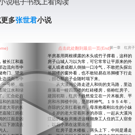
小说电子书线上看阅读
或更多
张世君
小说
me)
点击此处翻到最后一页(End)
第一章 红房子
半房基用两根裸露的木头或竹子撑着，这样的
被长江和嘉
房子山城人习以为常，可它常常让平原来的外
那边流向市中
省人或者成都人倒抽一口冷气，不敢把头探出
储奇门、望龙
吊脚楼的窗外看，也不敢轻易在吊脚楼下行走
上边流向市中
，担心那房子会随时塌下来。
、一号桥、临
从大溪沟公路走进人和街的支马路，里边
嘉陵江水和绿
座落着一幢四层楼的红砖楼房，俗称红房子。
了。汇合处有
建国初期，红房子巍然耸立在一片木板房、平
温和的嘉陵江
房和吊脚楼中间，是那样神气。１９５４年，
那老大哥的长
亦琼的父亲扛着被卷，母亲抱着刚出生的小妹
把嘉陵江拥在
，６岁的老大背着两岁的亦琼，一起从大溪沟
阔的江面是凶
江边的木板房搬进这幢翻身工人住的工人宿舍
长江下游流去
。以后小弟在这里出生。
的人。
红房子是木楼板，两头上下，中间是通走