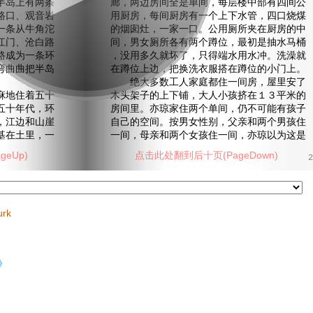
岛上有两条
廊，两边房间全是单间，每层楼中部有四间公
路口、观音岩
用厨房，每间厨房有一个上下水管，四口烧煤
一条从牛角沱
的烟囱灶，一家一口。公用厕所夹在厨房的中
江门、沧白路
间，男女厕所各有两个蹲位，最初是抽水马桶
路成为一条环
，没用多久就坏了，只得端水用水冲。洗澡就
弯曲曲把半岛
在蹲位上边，把换洗衣服搭在蹲位的小门上。
绝大多数工人家庭都住一间房，屋里安了
地住着五十
木头架子的上下铺，大人小孩挤在１３平米的
五十年代，环
房间里。亦琼家住两个单间，仍不可能有孩子
，江边和山崖
自己的空间。按男女性别，父亲和两个男孩住
基在土里，一
一间，母亲和两个女孩住一间，亦琼以为这是
eUp)
点击此处翻到后十页(PageDown)
2
urk
》