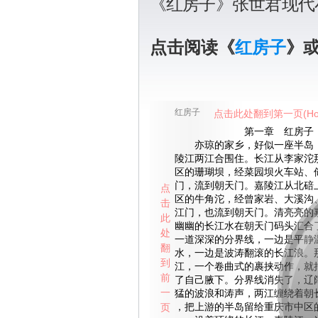
《红房子》张世君现代
点击阅读《
红房子
》
红房子
点击此处翻到第一页(Ho
第一章 红房子
亦琼的家乡，好似一座半岛，
陵江两江合围住。长江从李家沱
区的珊瑚坝，经菜园坝火车站、
门，流到朝天门。嘉陵江从北碚
点
区的牛角沱，经曾家岩、大溪沟
击
江门，也流到朝天门。清亮亮的
此
幽幽的长江水在朝天门码头汇合
处
一道深深的分界线，一边是平静
翻
水，一边是波涛翻滚的长江浪。
到
江，一个卷曲式的裹挟动作，就
前
了自己腋下。分界线消失了，辽
一
猛的波浪和涛声，两江缠绕着朝
页
，把上游的半岛留给重庆市中区