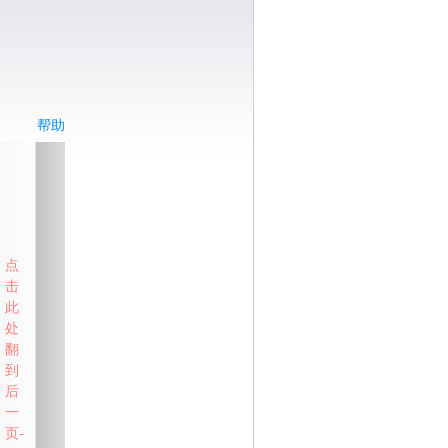
帮助
点
击
此
处
翻
到
后
一
页-