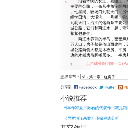
沿着环绕的长江、嘉陵江，半
<-
主要的公路，一条从牛角沱经两
、七星岗、较场口到朝天门，另
经学田湾、大溪沟、一号桥、临
到朝天门，沿江的这两条主要公
城公路，它们和两江水一起，弯
紧紧包裹住。
两江水养育的半岛，密密麻麻
万人口，房子都是倚山而建的，
城公路两侧大都是木板房、平房
边的木板房吊脚楼居多。一半房
点击此处翻到前十页(Pag
1
选择章节：
分享到
Facebook
Twitter
Pl
小说推荐
日本作家夏目漱石的代表作《我是猫
《尼罗河谋杀案》侦探程式分析
其它作品