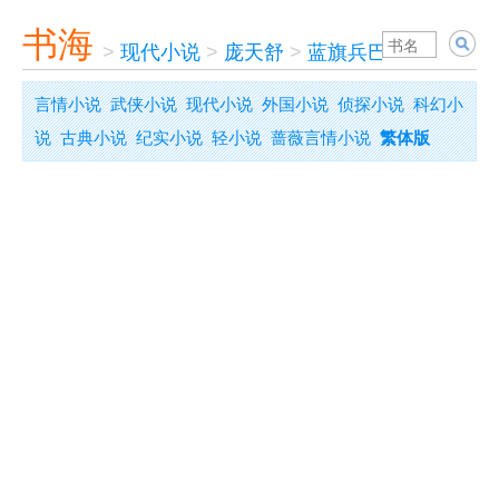
书海
>
现代小说
>
庞天舒
>
蓝旗兵巴图鲁
言情小说
武侠小说
现代小说
外国小说
侦探小说
科幻小
说
古典小说
纪实小说
轻小说
蔷薇言情小说
繁体版