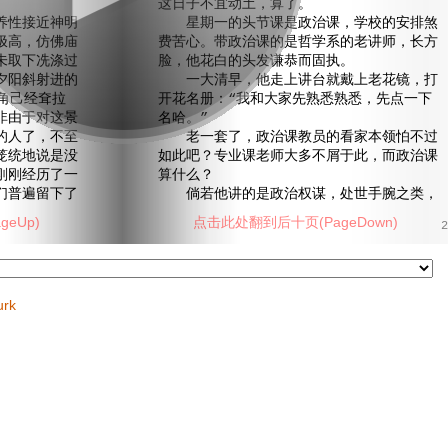
这日子不宜动土，算了。
性接近神明
星期一的头节课是政治课，学校的安排煞
极高，仿佛庙
费苦心。带政治课的是哲学系的老讲师，长方
未取下冼涤过
脸，他花白的头发谦恭而固执。
夕阳斜射进的
一大清早，他走上讲台就戴上老花镜，打
角己经耷拉
开花名册：“我和大家先熟悉熟悉，先点一下
非由于对这景
名哈。”
的人了，不至
老一套了，政治课教员的看家本领怕不过
笼统地说是没
如此吧？专业课老师大多不屑于此，而政治课
刚刚经历了一
算什么？
们普遍留下了
倘若他讲的是政治权谋，处世手腕之类，
eUp)
点击此处翻到后十页(PageDown)
2
urk