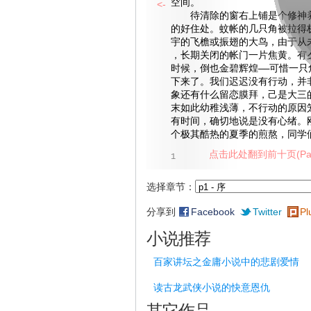
空间。
<-
待清除的窗右上铺是个修神养
的好住处。蚊帐的几只角被拉得
宇的飞檐或振翅的大鸟，由于从
，长期关闭的帐门一片焦黄。有
时候，倒也金碧辉煌——可惜一只
下来了。我们迟迟没有行动，并
象还有什么留恋膜拜，己是大三
末如此幼稚浅薄，不行动的原因
有时间，确切地说是没有心绪。
个极其酷热的夏季的煎熬，同学
点击此处翻到前十页(Pag
1
选择章节：
分享到
Facebook
Twitter
Pl
小说推荐
百家讲坛之金庸小说中的悲剧爱情
读古龙武侠小说的快意恩仇
其它作品