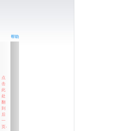
帮助
点
击
此
处
翻
到
后
一
页-