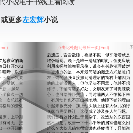
代小说电子书线上看阅读
》或更多
左宏辉
小说
me)
点击此处翻到最后一页(End)
序
后遗症，昏昏欲睡，委靡不振，似乎活着就是
起寝室的新
吃饭睡觉。晚上是唯一清醒的时刻，但更应该
每日打开水扫
利用来搓牌跳舞看录像，谁会有兴趣清理破烂
许喧哗，以保
，更难办的是，本来最简洁的搬迁方式是睡门
－－这一次要
左下铺的张强直接搬到清理后的窗右上铺因为
一些壁纸，台
他的上铺没睡人，但他坚决不同意，他并不想
新……虽然
修行，下铺有诸多好处，女朋友来了可促膝谈
不了多久一切
心，也可给并卧交流，同时睡两人不怕掉下来
这一次总该有
，有所动作也不至山摇地动。他睡下铺的理由
铺格局的变化
听起来很充分，加上他头顶上还有大伙儿的行
李家当需要搬迁，这便成了涉及多人的问题。
床，上学期
我们觉得这计划过于复杂了。改造别的东西固
可有可无，把
然不可想，改善一下十几平米的居室也这么困
出一些开阔的
难么？大伙儿确实很慵懒也很疲倦了，只能说