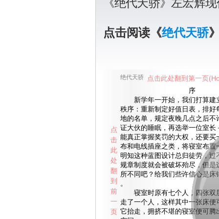
《绝代天骄》左宏辉现
点击阅读《
绝代天骄
绝代天骄
点击此处翻到第一页(Ho
序
新学年一开始，我们打算建立
秩序：重新制定好值日表，排好
地的名单，规定夜晚几点之后不
证大伙的睡眠，再选举一位室长
点
能真正掌握奖罚的大权，还要买
击
布和电线插座之类，将寝室布置一
此
明知这种蓝图设计总归徒劳，过
处
规章制度就会被破坏殆尽，但是
翻
所不同吧？给我们些许信心是床
到
。
前
寝室时原有七个人，四张双层
一
走了一个人，这样其中一张床便
页
它抬走，拥挤不堪的寝室便可腾