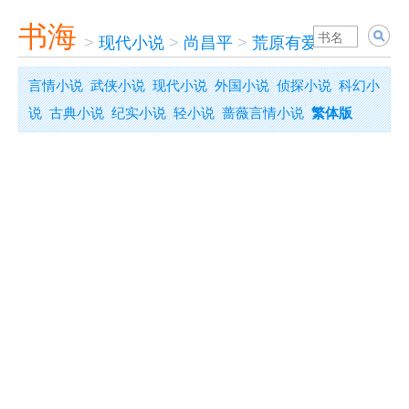
书海
>
现代小说
>
尚昌平
>
荒原有爱
言情小说
武侠小说
现代小说
外国小说
侦探小说
科幻小
说
古典小说
纪实小说
轻小说
蔷薇言情小说
繁体版