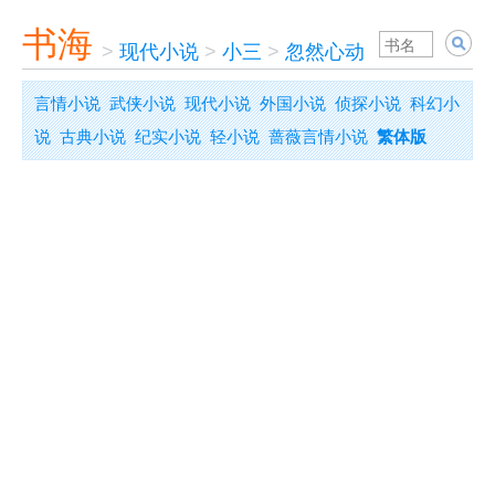
书海
>
现代小说
>
小三
>
忽然心动
言情小说
武侠小说
现代小说
外国小说
侦探小说
科幻小
说
古典小说
纪实小说
轻小说
蔷薇言情小说
繁体版