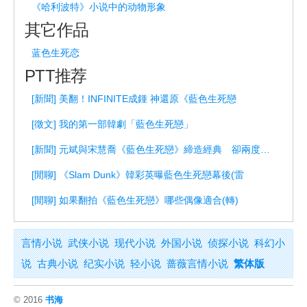
《哈利波特》小说中的动物形象
其它作品
蓝色生死恋
PTT推荐
[新聞] 美翻！INFINITE成鍾 神還原《藍色生死戀
[徵文] 我的第一部韓劇「藍色生死戀」
[新聞] 元斌與宋慧喬《藍色生死戀》締造經典 卻兩度錯失二搭原因曝
[閒聊] 《Slam Dunk》韓彩英曝藍色生死戀幕後(雷
[閒聊] 如果翻拍《藍色生死戀》哪些偶像適合(轉)
言情小说
武侠小说
现代小说
外国小说
侦探小说
科幻小
说
古典小说
纪实小说
轻小说
蔷薇言情小说
繁体版
© 2016
书海