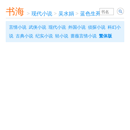
书海
>
现代小说
>
吴水娟
>
蓝色生死恋
言情小说
武侠小说
现代小说
外国小说
侦探小说
科幻小
说
古典小说
纪实小说
轻小说
蔷薇言情小说
繁体版