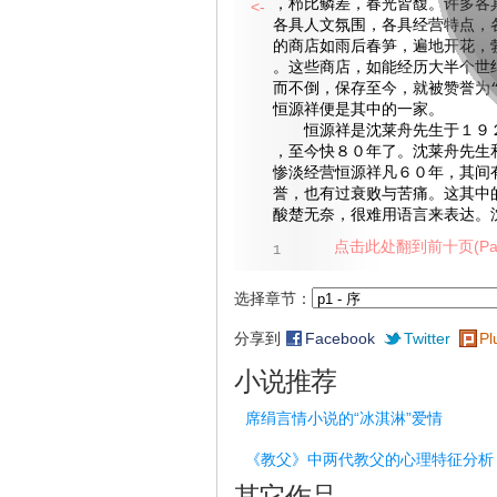
，栉比鳞差，春光皆馥。许多各
<-
各具人文氛围，各具经营特点，
的商店如雨后春笋，遍地开花，
。这些商店，如能经历大半个世
而不倒，保存至今，就被赞誉为“
恒源祥便是其中的一家。
恒源祥是沈莱舟先生于１９２
，至今快８０年了。沈莱舟先生
惨淡经营恒源祥凡６０年，其间
誉，也有过衰败与苦痛。这其中
酸楚无奈，很难用语言来表达。
点击此处翻到前十页(Pag
1
选择章节：
分享到
Facebook
Twitter
Pl
小说推荐
席绢言情小说的“冰淇淋”爱情
《教父》中两代教父的心理特征分析
其它作品