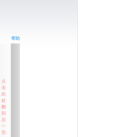
帮助
点
击
此
处
翻
到
后
一
页-