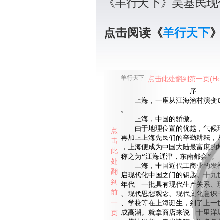
《羊行天下》吴基民现
点击阅读《
羊行天下
羊行天下
点击此处翻到第一页(Ho
序
上海，一座从江海渔村演变成
。
上海，中国的骄傲。
由于地理位置的优越，气候环
点
再加上上海先民们的辛勤耕耘，
击
，上海便成为中国大陆最富庶的
此
称之为“江海通津，东南都会”。
处
上海，中国近代工商业的发祥
翻
启现代化中国之门的钥匙。十九
到
年代，一批具有现代生产关系、
前
、现代思想观念、现代文化意识
一
、学校等在上海诞生，到了上一
页
成高潮。就拿商店来说，十里洋