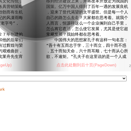
具文化传统，
移到经济建设上来，并将改革开放定为我国的
各具营销策略
国策。亿万中国人得到了百年一遇的发展良机
勃勃而有生机
，迎来了世代渴望的太平盛世。但是每一个人
纪的风潇雨晦
自己的路怎么去走？大家都在思考着。就我个
老字号”，
人而言，恒源祥这么一个企业搁到自己手里，
怎么将它盘活，怎么使它发展，尤其是使它超
７年创建的
常规发展？我始终都在思考着。
和他的后辈们
中国伟大的思想家孔子有这样一句名言：
有过辉煌与荣
“吾十有五而志于学，三十而立，四十而不惑
的艰难曲折，
，五十而知天命，六十而耳顺，七十而从心所
沈莱舟先生宵
欲，不逾矩。”孔夫子在这里说的是一个人成
eUp)
点击此处翻到后十页(PageDown)
2
urk