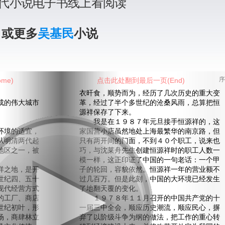
代小说电子书线上看阅读
》或更多
吴基民
小说
me)
点击此处翻到最后一页(End)
序
衣旰食，顺势而为，经历了几次历史的重大变
的伟大城市
革，经过了半个多世纪的沧桑风雨，总算把恒
源祥保存了下来。
我是在１９８７年元旦接手恒源祥的，这
境的适宜，
家国营小店虽然地处上海最繁华的南京路，但
从明清两代起
只有两开间的门面，不到４０个职工，说来也
地区之一，被
巧，与沈莱舟先生创建恒源祥时的职工人数一
模一样，这正印证了中国的一句老话：一个甲
之地，是开
子的轮回，容貌依然。恒源祥一年的营业额不
世纪四、五十
过几百万。但是此刻，中国的大环境已经发生
现代经营方式
了地翻天覆的变化。
的工厂、商店
１９７８年１１月召开的中国共产党的十
世纪初叶，形
一届三中全会，顺应历史潮流，顺应民心，摒
场，商肆林立
弃了以阶级斗争为纲的做法，把工作的重心转