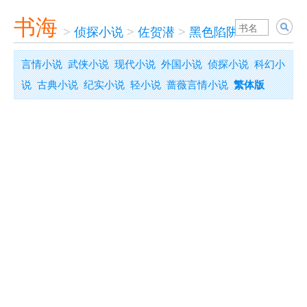
书海
>
侦探小说
>
佐贺潜
>
黑色陷阱
言情小说
武侠小说
现代小说
外国小说
侦探小说
科幻小
说
古典小说
纪实小说
轻小说
蔷薇言情小说
繁体版