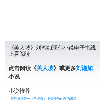
《美人坡》刘湘如现代小说电子书线
上看阅读
点击阅读《
美人坡
》或更多
刘湘如
小说
小说推荐
解读渡边淳一《失乐园》中情爱与伦理的困境