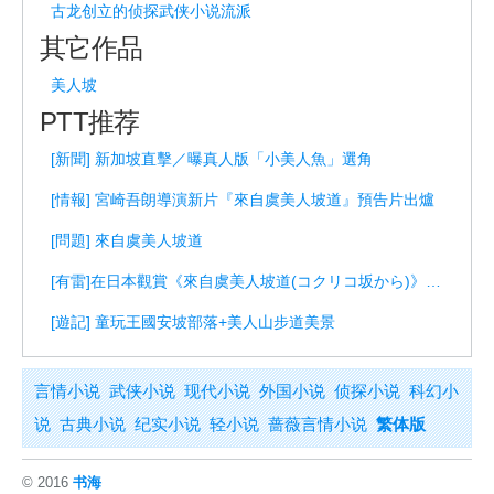
古龙创立的侦探武侠小说流派
其它作品
美人坡
PTT推荐
[新聞] 新加坡直擊／曝真人版「小美人魚」選角
[情報] 宮崎吾朗導演新片『來自虞美人坡道』預告片出爐
[問題] 來自虞美人坡道
[有雷]在日本觀賞《來自虞美人坡道(コクリコ坂から)》有雷不喜勿入
[遊記] 童玩王國安坡部落+美人山步道美景
言情小说
武侠小说
现代小说
外国小说
侦探小说
科幻小
说
古典小说
纪实小说
轻小说
蔷薇言情小说
繁体版
© 2016
书海