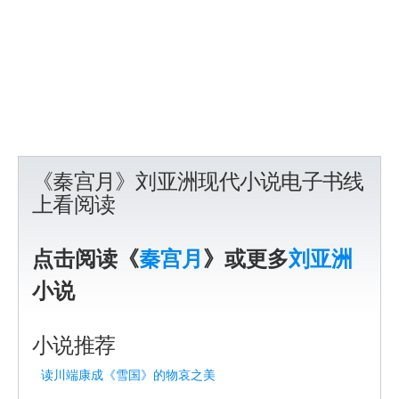
《秦宫月》刘亚洲现代小说电子书线
上看阅读
点击阅读《
秦宫月
》或更多
刘亚洲
小说
小说推荐
读川端康成《雪国》的物哀之美