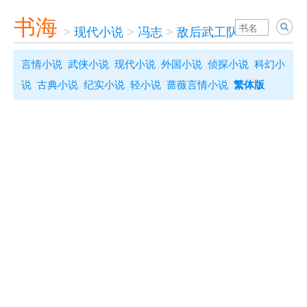
书海
>
现代小说
>
冯志
>
敌后武工队
言情小说
武侠小说
现代小说
外国小说
侦探小说
科幻小
说
古典小说
纪实小说
轻小说
蔷薇言情小说
繁体版