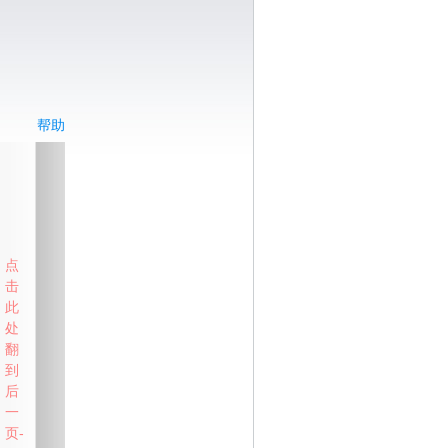
帮助
点
击
此
处
翻
到
后
一
页-