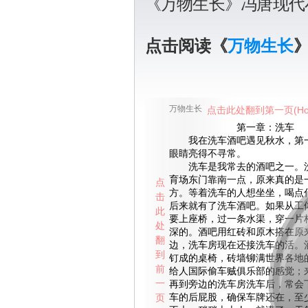
《万物生长》冯唐现代
点击阅读《
万物生长
万物生长
点击此处翻到第一页(Ho
第一章：洗车
我在洗车酒吧遇见秋水，第一
眼睛亮得不寻常。
洗车是我常去的酒吧之一。洗
育场东门靠南一点，原来真的是
点
方。等着洗车的人想坐坐，喝点
击
后来就有了洗车酒吧。如果从工
此
要上座桥，过一条水渠，穿一片
处
深的。酒吧用红砖和原木搭在原
翻
边，洗车房现在还接洗车的活。
到
钉成的桌椅，砖墙铆满世界各地
前
给人国际偷车贼俱乐部的感觉；
一
再到旁边的洗车房洗车后，常会
页
车的后屁股，确保车牌还在，至