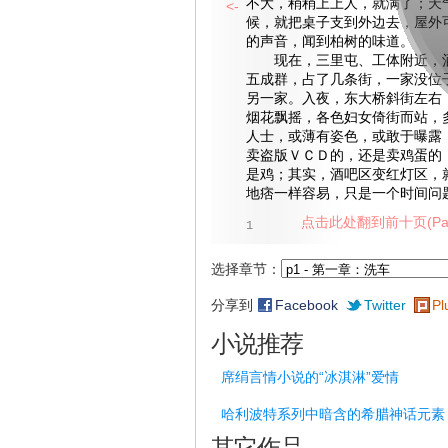
不大，稍稍上上人，就满了；天
<-
候，就把桌子支到外边去，屋外
的声音，闻到柏树的味道。
现在，三里屯、工体附近，酒
五成群，占了几条街，一家没位
另一家。入夜，东大桥斜街左右
烟花飘摇，各色妇女倚街而站，
人士，或薄有姿色，或敢于曝露
卖盗版ＶＣＤ的，还是卖鸡蛋的
是鸡；其实，酒吧区变红灯区，
地痞一样容易，只是一个时间问
点击此处翻到前十页(Pag
1
选择章节：
分享到
Facebook
Twitter
Pl
小说推荐
席绢言情小说的“冰淇淋”爱情
哈利波特系列中暗含的希腊神话元素
其它作品