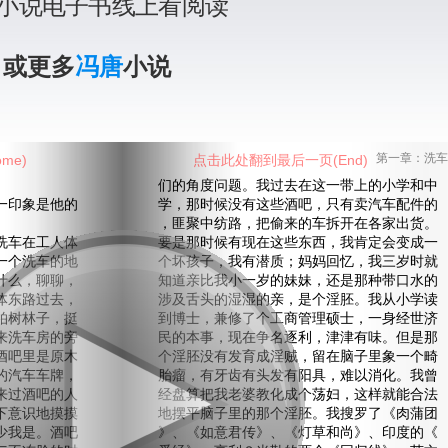
小说电子书线上看阅读
》或更多
冯唐
小说
me)
点击此处翻到最后一页(End)
第一章：洗车
们的角度问题。我过去在这一带上的小学和中
印象是他的
学，那时候没有这些酒吧，只有卖汽车配件的
，匪聚中纺路，把偷来的车拆开在各家出货。
车在工人体
要是那时候有现在这些东西，我肯定会变成一
一个洗车的地
个坏孩子，我有潜质；妈妈回忆，我三岁时就
什么，聊聊，
知道亲比我小一岁的妹妹，还是那种带口水的
体东路过去，
涉及舌头的湿湿的亲，是个淫胚。我从小学读
柏树林子，挺
到博士，兼修了个工商管理硕士，一身经世济
来洗车房的旁
民的本事，现在争名逐利，津津有味。但是那
酒吧里是原木
个淫胚没有发育成淫贼，留在脑子里象一个畸
的汽车车牌，
胎瘤，有牙齿有头发有阳具，难以消化。我曾
来过酒吧的人
经盘算把我老婆教化成个荡妇，这样就能合法
下意识地摸摸
地摆平脑子里的那个淫胚。我搜罗了《肉蒲团
少我是。酒吧
》、《如意君传》、《灯草和尚》、印度的《