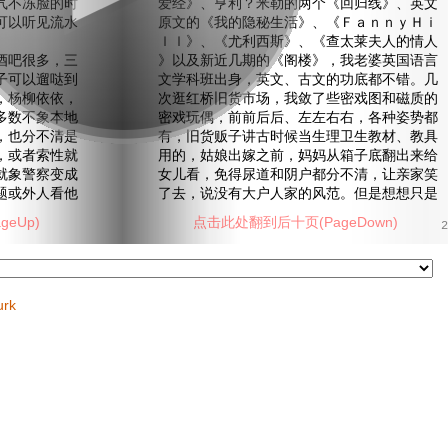
气不冻脸的时
爱经》、亨利？米勒的两个《回归线》、英文
可以听见流水
原文的《我的隐秘生活》、《ＦａｎｎｙＨｉ
ｌｌ》、《尤利西斯》、《查太莱夫人的情人
吧很多，三
》以及新近几期的《阁楼》，我老婆英国语言
子可以遛哒到
文学科班出身，英文、古文的功底都不错。几
，杨柳依依，
次逛红桥旧货市场，我敛了些密戏图和磁质的
多数不象本地
密戏玩偶，前前后后、左左右右，各种姿势都
，也分不清是
有，旧货贩子讲古时候当生理卫生教材、教具
，或者索性就
用的，姑娘出嫁之前，妈妈从箱子底翻出来给
就象警察变成
女儿看，免得尿道和阴户都分不清，让亲家笑
题或外人看他
了去，说没有大户人家的风范。但是想想只是
eUp)
点击此处翻到后十页(PageDown)
2
urk