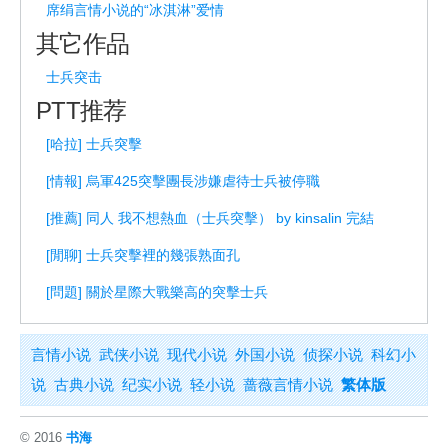
席绢言情小说的“冰淇淋”爱情
其它作品
士兵突击
PTT推荐
[哈拉] 士兵突擊
[情報] 烏軍425突擊團長涉嫌虐待士兵被停職
[推薦] 同人 我不想熱血（士兵突擊） by kinsalin 完結
[閒聊] 士兵突擊裡的幾張熟面孔
[問題] 關於星際大戰樂高的突擊士兵
言情小说
武侠小说
现代小说
外国小说
侦探小说
科幻小
说
古典小说
纪实小说
轻小说
蔷薇言情小说
繁体版
© 2016
书海