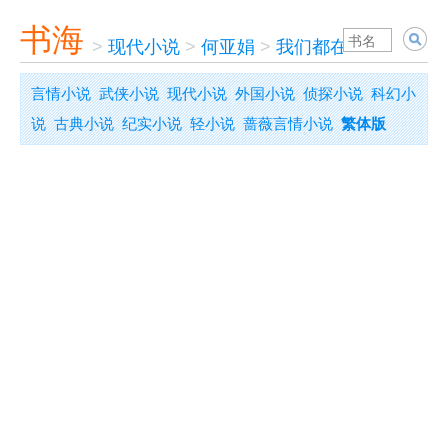
书海
>
现代小说
>
何亚娟
>
我们都在为爱堕落
言情小说
武侠小说
现代小说
外国小说
侦探小说
科幻小
说
古典小说
纪实小说
轻小说
蔷薇言情小说
繁体版