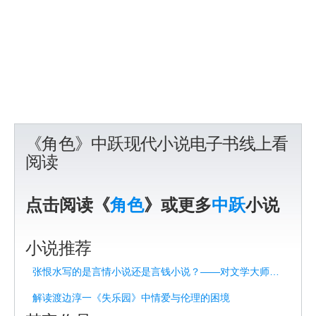
《角色》中跃现代小说电子书线上看
阅读
点击阅读《
角色
》或更多
中跃
小说
小说推荐
张恨水写的是言情小说还是言钱小说？——对文学大师的重新解读
解读渡边淳一《失乐园》中情爱与伦理的困境